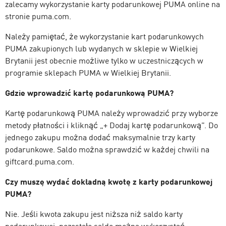
zalecamy wykorzystanie karty podarunkowej PUMA online na
stronie puma.com.
Należy pamiętać, że wykorzystanie kart podarunkowych
PUMA zakupionych lub wydanych w sklepie w Wielkiej
Brytanii jest obecnie możliwe tylko w uczestniczących w
programie sklepach PUMA w Wielkiej Brytanii.
Gdzie wprowadzić kartę podarunkową PUMA?
Kartę podarunkową PUMA należy wprowadzić przy wyborze
metody płatności i kliknąć „+ Dodaj kartę podarunkową”. Do
jednego zakupu można dodać maksymalnie trzy karty
podarunkowe. Saldo można sprawdzić w każdej chwili na
giftcard.puma.com.
Czy muszę wydać dokładną kwotę z karty podarunkowej
PUMA?
Nie. Jeśli kwota zakupu jest niższa niż saldo karty