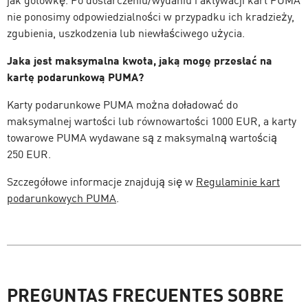
jak gotówkę. Po dostarczeniu/wydaniu i aktywacji kart PUMA
nie ponosimy odpowiedzialności w przypadku ich kradzieży,
zgubienia, uszkodzenia lub niewłaściwego użycia.
Jaka jest maksymalna kwota, jaką mogę przesłać na
kartę podarunkową PUMA?
Karty podarunkowe PUMA można doładować do
maksymalnej wartości lub równowartości 1000 EUR, a karty
towarowe PUMA wydawane są z maksymalną wartością
250 EUR.
Szczegółowe informacje znajdują się w
Regulaminie kart
podarunkowych PUMA
.
PREGUNTAS FRECUENTES SOBRE