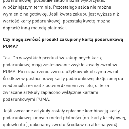
podarunkowej, pozostałe saldo można wykorzystać
w późniejszym terminie. Pozostałego salda nie można
wymienić na gotówkę. Jeśli kwota zakupu jest wyższa niż
wartość karty podarunkowej, pozostałą kwotę można
dopłacić inną metodą płatności.
Czy mogę zwrócić produkt zakupiony kartą podarunkową
PUMA?
Tak. Do wszystkich produktów zakupionych kartą
podarunkową mają zastosowanie zwykłe zasady zwrotów
PUMA. Po rozpatrzeniu zwrotu użytkownik otrzyma zwrot
środków w postaci nowej karty podarunkowej dołączonej do
wiadomości e-mail z potwierdzeniem zwrotu, o ile za
zwracane artykuły zapłacono wyłącznie kartami
podarunkowymi PUMA.
Jeśli zwracane artykuły zostały opłacone kombinacją karty
podarunkowej i innych metod płatności (np. karty kredytowej,
gotówki itp.), dokonamy zwrotu środków na alternatywną