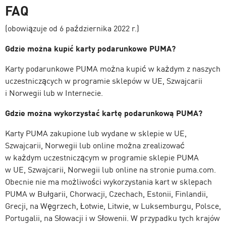
FAQ
(obowiązuje od 6 października 2022 r.)
Gdzie można kupić karty podarunkowe PUMA?
Karty podarunkowe PUMA można kupić w każdym z naszych
uczestniczących w programie sklepów w UE, Szwajcarii
i Norwegii lub w Internecie.
Gdzie można wykorzystać kartę podarunkową PUMA?
Karty PUMA zakupione lub wydane w sklepie w UE,
Szwajcarii, Norwegii lub online można zrealizować
w każdym uczestniczącym w programie sklepie PUMA
w UE, Szwajcarii, Norwegii lub online na stronie puma.com.
Obecnie nie ma możliwości wykorzystania kart w sklepach
PUMA w Bułgarii, Chorwacji, Czechach, Estonii, Finlandii,
Grecji, na Węgrzech, Łotwie, Litwie, w Luksemburgu, Polsce,
Portugalii, na Słowacji i w Słowenii. W przypadku tych krajów