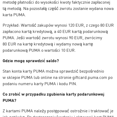
metodę płatności do wysokości kwoty faktycznie zapłaconej
tą metodą. Na pozostałą część zwrotu zostanie wydana nowa
karta PUMA.
Przykład: Wartość zakupów wynosi 120 EUR, z czego 80 EUR
zapłacono kartą kredytową, a 40 EUR kartą podarunkową
PUMA. Jeśli wartość zwrotu wynosi 90 EUR, zwrócimy
80 EUR na kartę kredytową i wydamy nową kartę
podarunkową PUMA o wartości 10 EUR.
Gdzie mogę sprawdzić saldo?
Stan konta karty PUMA można sprawdzić bezpośrednio
w sklepie PUMA lub online na stronie giftcard.puma.com po
podaniu numeru karty PUMA i kodu PIN.
Co zrobić w przypadku zgubienia karty podarunkowej
PUMA?
Z kartami PUMA należy postępować ostrożnie i traktować je