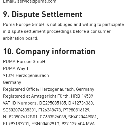
Email: service@puma.com
9. Dispute Settlement
Puma Europe GmbH is not obliged and willing to participate
in dispute settlement proceedings before a consumer
arbitration board.
10. Company information
PUMA Europe GmbH
PUMA Way 1
91074 Herzogenaurach
Germany
Registered Office: Herzogenaurach, Germany
Registered at Amtsgericht Fürth, HRB 14539
VAT ID Numbers: DE295085185, DK12734360,
SE502074638301, FI26348478, PT980516129,
NL823907612B01, CZ683526088, SK4020449081,
EL997187701, ESN0040291G, 927 129 604 MVA