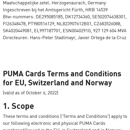
Maatschappelijke zetel: Herzogenaurach, Germany
Ingeschreven bij het Amtsgericht Fürth, HRB 14539
Btw-nummers: DE295085185, DK12734360, SE502074638301,
FI26348478, PT980516129, NL823907612B01, CZ683526088,
SK4020449081, EL997187701, ESN0040291G, 927 129 604 MVA
Directeuren: Hans-Peter Stadlmayr, Javier Ortega de la Cruz
PUMA Cards Terms and Conditions
for EU, Switzerland and Norway
(valid as of October 6, 2022)
1. Scope
These terms and conditions ('Terms and Conditions') apply to
our following electronic and physical PUMA Cards